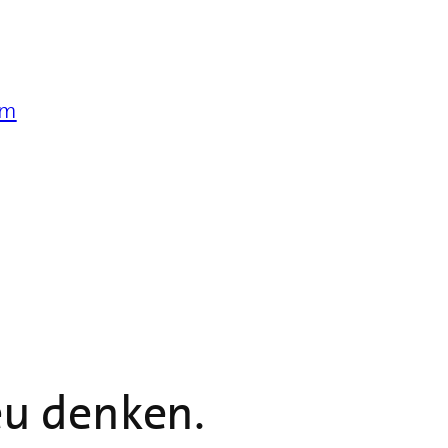
im
eu denken.