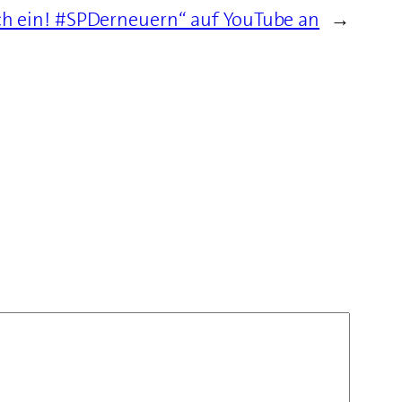
ch ein! #SPDerneuern“ auf YouTube an
→