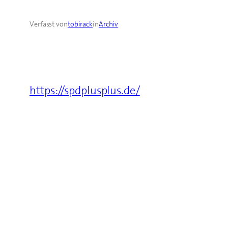
Verfasst von
tobirack
in
Archiv
https://spdplusplus.de/